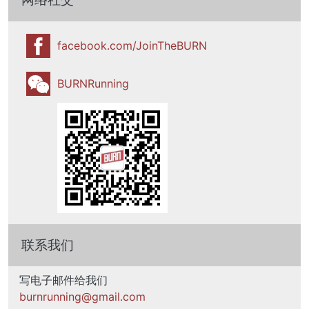
facebook.com/JoinTheBURN
BURNRunning
联系我们
写电子邮件给我们
burnrunning@gmail.com